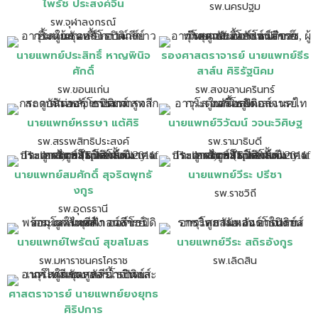
ไพรัช ประสงค์จีน
รพ.นครปฐม
รพ.จุฬาลงกรณ์
นายแพทย์ประสิทธิ์ หาญพินิจ
รองศาสตราจารย์ นายแพทย์ธีร
ศักดิ์
สาส์น ศิริรัฐนิคม
รพ.ขอนแก่น
รพ.สงขลานครินทร์
นายแพทย์หรรษา แต้ศิริ
นายแพทย์วิวัฒน์ วจนะวิศิษฐ
รพ.สรรพสิทธิประสงค์
รพ.รามาธิบดี
นายแพทย์สมศักดิ์ สุจริตพุทธั
นายแพทย์วีระ ปรีชา
งกูร
รพ.ราชวิถี
รพ.อุดรธานี
นายแพทย์ไพรัตน์ สุขสโมสร
นายแพทย์วีระ สถิรอังกูร
รพ.มหาราชนครโคราช
รพ.เลิดสิน
ศาสตราจารย์ นายแพทย์ยงยุทธ
ศิริปการ