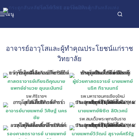
เมนู
อาจารย์อาวุโสและผู้ทำคุณประโยชน์แก่ราช
วิทยาลัย
ศาสตราจารย์เกียรติคุณนาย
ผู้ช่วยศาสตรจารย์ นายแพทย์
แพทย์อำนวย อุนนะนันทน์
นริศ ทิรานนทร์
รพ.ศิริราชฯ
รพ.มหาราชนครเชียงใหม่
อาจารย์นายแพทย์ วิศิษฐ์ นคร
นายแพทย์พิชิต ลิปิเวศน์
ชัย
รพ.สมเด็จพระพุทธชินราช
รองศาสตราจารย์ นายแพทย์
นายแพทย์วิวัฒน์ สุรางค์ศรีรัฐ