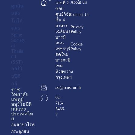
About Us
เลขที่ 2
ซอย
ศูนย์วิจัย
Contact Us
ชั้น 4
อาคาร
Privacy
เฉลิมพระ
Policy
บารมี
ถนน
Cookie
เพชรบุรี
Policy
ตัดใหม่
บางกะปิ
เขต
ห้วยขวาง
กรุงเทพฯ
sst@rcost.or.th
ราช
วิทยาลัย
02-
แพทย์
716-
ออร์โธปิดิ
กส์แห่ง
5436-
ประเทศไท
7
ย
อนุสาขาโรค
กระดูกสัน