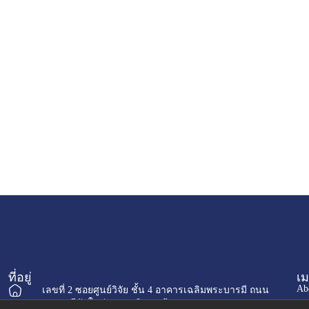
ที่อยู่
เม
Ab
เลขที่ 2 ซอยศูนย์วิจัย ชั้น 4 อาคารเฉลิมพระบารมี ถนน
เพชรบุรีตัดใหม่ บางกะปิ เขตห้วยขวาง กรุงเทพฯ